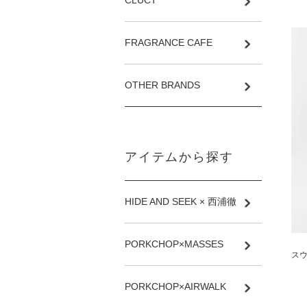
CLUCT
FRAGRANCE CAFE
OTHER BRANDS
アイテムから探す
HIDE AND SEEK × 西浦徹
PORKCHOP×MASSES
スウ
PORKCHOP×AIRWALK