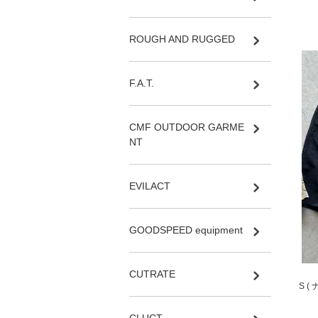
ROUGH AND RUGGED
F.A.T.
CMF OUTDOOR GARME
NT
EVILACT
GOODSPEED equipment
CUTRATE
S (