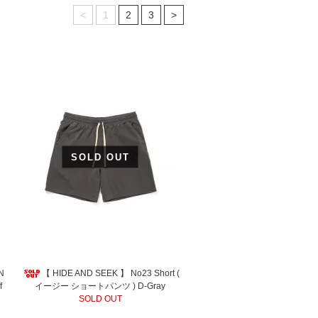
<
1
2
3
>
SOLD OUT
N
【 HIDE AND SEEK 】 No23 Short (
f
イージー ショートパンツ ) D-Gray
SOLD OUT