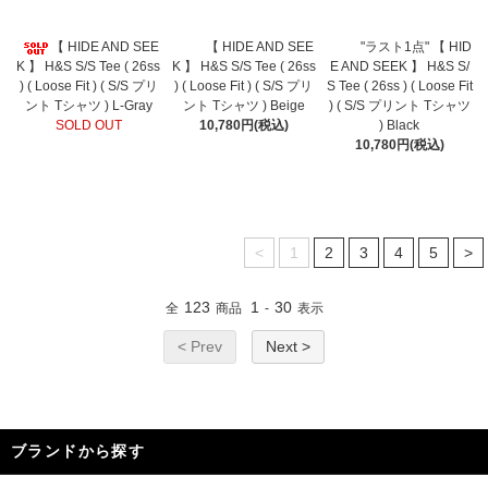
【 HIDE AND SEE
【 HIDE AND SEE
"ラスト1点" 【 HID
K 】 H&S S/S Tee ( 26ss
K 】 H&S S/S Tee ( 26ss
E AND SEEK 】 H&S S/
) ( Loose Fit ) ( S/S プリ
) ( Loose Fit ) ( S/S プリ
S Tee ( 26ss ) ( Loose Fit
ント Tシャツ ) L-Gray
ント Tシャツ ) Beige
) ( S/S プリント Tシャツ
SOLD OUT
10,780円(税込)
) Black
10,780円(税込)
<
1
2
3
4
5
>
123
1
30
全
商品
-
表示
< Prev
Next >
ブランドから探す