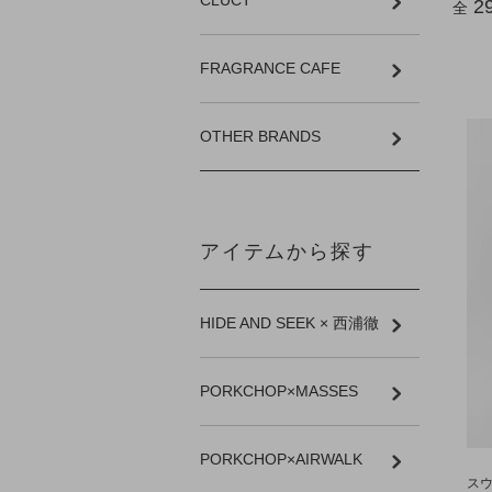
CLUCT
2
全
FRAGRANCE CAFE
OTHER BRANDS
アイテムから探す
HIDE AND SEEK × 西浦徹
PORKCHOP×MASSES
PORKCHOP×AIRWALK
スウ