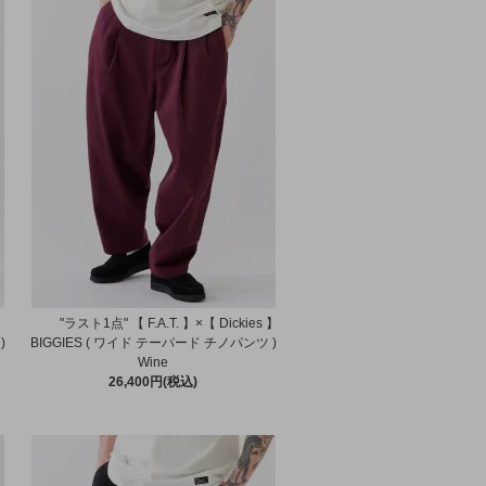
 】
"ラスト1点" 【 F.A.T. 】×【 Dickies 】
)
BIGGIES ( ワイド テーパード チノパンツ )
Wine
26,400円(税込)