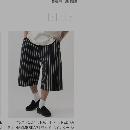
価格順
新着順
<
1
>
ME
"ラスト1点" 【 F.A.T. 】 × 【 RED KA
ツ
P 】 HAMMERKAP ( ワイド ペインター シ