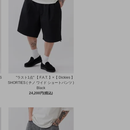
S
"ラスト1点" 【 F.A.T. 】×【 Dickies 】
SHORTIES ( チノ ワイド ショートパンツ )
Black
24,200円(税込)