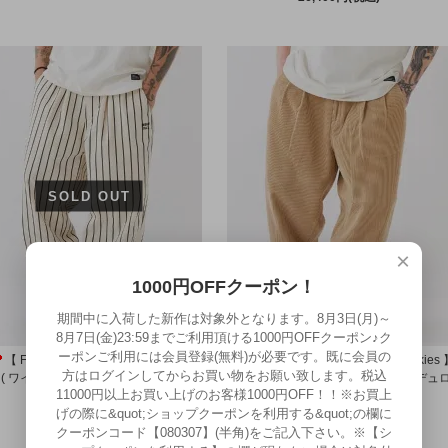
SOLD OUT
×
1000円OFFクーポン！
期間中に入荷した新作は対象外となります。8月3日(月)～
8月7日(金)23:59までご利用頂ける1000円OFFクーポン♪ク
ーポンご利用には会員登録(無料)が必要です。既に会員の
【 F.A.T. 】 × 【 RED KAP 】 THREE
"ラスト1点" 【 F.A.T. 】×【 Dickies
方はログインしてからお買い物をお願い致します。税込
 ( ワイド チノタイプ パンツ ) Off White
WALLIES ( ワイド テーパード コーデュ
11000円以上お買い上げのお客様1000円OFF！！※お買上
SOLD OUT
イ パンツ ) Beige
げの際に&quot;ショップクーポンを利用する&quot;の欄に
28,600円(税込)
クーポンコード【080307】(半角)をご記入下さい。※【シ