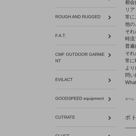
都会
リア
常に
ROUGH AND RUGGED
他の
それ
F.A.T.
時流
普遍
それが
CMF OUTDOOR GARME
常に
NT
より
問い
EVILACT
What
GOODSPEED equipment
ホーム
ボ
CUTRATE