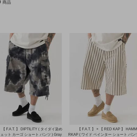
9
商品
【 F.A.T. 】 DIPTILITY ( タイダイ染め
【 F.A.T. 】 × 【 RED KAP 】 HAM
ェット カーゴ ショート パンツ ) Gray
RKAP ( ワイド ペインター ショート パン