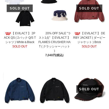
SOLD OUT
SOLD OUT
【 EVILACT 】 2P
20% OFF SALE "ラ
【 EVILACT 】 DE
ACK QS ( 2パック Q/S T
スト1点" 【 EVILACT 】
RBY JACKET ( ダービー
シャツ ) White＆Black
FLAMES CRUSHER HA
ジャケット ) Brick
SOLD OUT
T ( クラッシャー ハット
SOLD OUT
)
7,040円(税込)
SOLD OUT