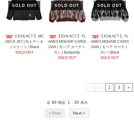
SOLD OUT
SOLD OUT
SOLD OUT
【 EVILACT 】 MC
【 EVILACT 】 FL
【 EVILACT 】 FL
DECK JKT ( N-1 デッキ
AMES MOHAIR CARDI
AMES MOHAIR CARDI
ジャケット ) Black
GAN ( モヘア カーディ
GAN ( モヘア カーディ
SOLD OUT
ガン ) Burgundy
ガン ) Black
SOLD OUT
SOLD OUT
<
1
2
3
>
89
1
30
全
商品
-
表示
< Prev
Next >