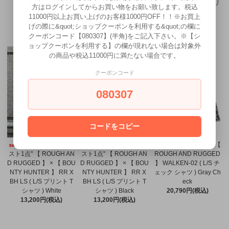
パーカー ) Navy
ーター セットイン スリ
ーター セットイン スリ
方はログインしてからお買い物をお願い致します。税込
26,400円(税込)
ーブ ) White
ーブ ) Black
11000円以上お買い上げのお客様1000円OFF！！※お買上
15,400円(税込)
15,400円(税込)
げの際に&quot;ショップクーポンを利用する&quot;の欄に
クーポンコード【080307】(半角)をご記入下さい。※【シ
ョップクーポンを利用する】の欄が現れない場合は対象外
の商品や税込11000円に満たない場合です。
クーポンコード
080307
コードをコピー
20% OFF SALE "ラ
20% OFF SALE "ラ
30% OFF SALE 【
スト1点" 【 ROUGH AN
スト1点" 【 ROUGH AN
ROUGH AND RUGGED
D RUGGED 】 × 【 BOU
D RUGGED 】 × 【 BOU
】 WALKEN-02 ( L/S チ
NTY HUNTER 】 RR X
NTY HUNTER 】 RR X
ェック シャツ ) Gray Ch
BH LS ( L/S プリント T
BH LS ( L/S プリント T
eck
シャツ ) White
シャツ ) Black
20,790円(税込)
13,200円(税込)
13,200円(税込)