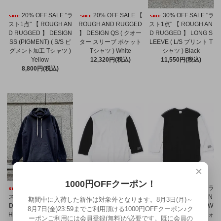
20% OFF SALE "ラ
20% OFF SALE 【
30% OFF SALE "ラ
スト1点" 【 ROUGH AN
ROUGH AND RUGGED
スト1点" 【 ROUGH AN
D RUGGED 】 DESIGN
】 DESIGN QS ( クオー
D RUGGED 】 LONG S
SS (PIGMENT) ( S/S ピ
ター スリーブ ポケット
LEEVE ( L/S プリント T
グメント加工 Tシャツ )
Tシャツ ) White
シャツ ) Black
Yellow
12,320円(税込)
11,550円(税込)
8,800円(税込)
×
1000円OFFクーポン！
20% OFF SALE "ラ
30% OFF SALE "ラ
30% OFF SALE "ラ
スト1点" 【 ROUGH AN
スト1点" 【 ROUGH AN
スト1点" 【 ROUGH AN
期間中に入荷した新作は対象外となります。8月3日(月)～
D RUGGED 】 CHAMP
D RUGGED 】 ODD / W
D RUGGED 】 ODD / W
8月7日(金)23:59までご利用頂ける1000円OFFクーポン♪ク
HOODIE ( プルオーバー
AFFLE ( ワッフル クウォ
AFFLE ( ワッフル クウォ
ーポンご利用には会員登録(無料)が必要です。既に会員の