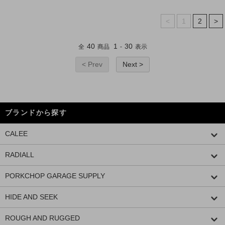
<
1
2
>
40
1
30
全
商品
-
表示
< Prev
Next >
ブランドから探す
CALEE
RADIALL
PORKCHOP GARAGE SUPPLY
HIDE AND SEEK
ROUGH AND RUGGED