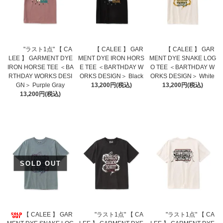
"ラスト1点" 【 CA
【 CALEE 】 GAR
【 CALEE 】 GAR
LEE 】 GARMENT DYE
MENT DYE IRON HORS
MENT DYE SNAKE LOG
IRON HORSE TEE ＜BA
E TEE ＜BARTHDAY W
O TEE ＜BARTHDAY W
RTHDAY WORKS DESI
ORKS DESIGN＞ Black
ORKS DESIGN＞ White
GN＞ Purple Gray
13,200円(税込)
13,200円(税込)
13,200円(税込)
SOLD OUT
【 CALEE 】 GAR
"ラスト1点" 【 CA
"ラスト1点" 【 CA