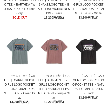
MENT DYE SNAKE LOG
LEE 】 GARMENT DYE
LEE 】 GARMENT DYE
O TEE ＜BARTHDAY W
SNAKE LOGO TEE ＜B
GIRLS LOGO POCKET
ORKS DESIGN＞ Green
ARTHDAY WORKS DES
TEE ＜NATURALLY PAI
Gray
IGN＞ Black
NT DESIGN＞ White
SOLD OUT
13,200円(税込)
13,200円(税込)
"ラスト1点" 【 CA
"ラスト1点" 【 CA
【 CALEE 】 GAR
LEE 】 GARMENT DYE
LEE 】 GARMENT DYE
MENT DYE GIRLS LOG
GIRLS LOGO POCKET
GIRLS LOGO POCKET
O POCKET TEE ＜NATU
TEE ＜NATURALLY PAI
TEE ＜NATURALLY PAI
RALLY PAINT DESIGN
NT DESIGN＞ Green Gr
NT DESIGN＞ Purple Gr
＞ Black
ay
ay
13,200円(税込)
13,200円(税込)
13,200円(税込)