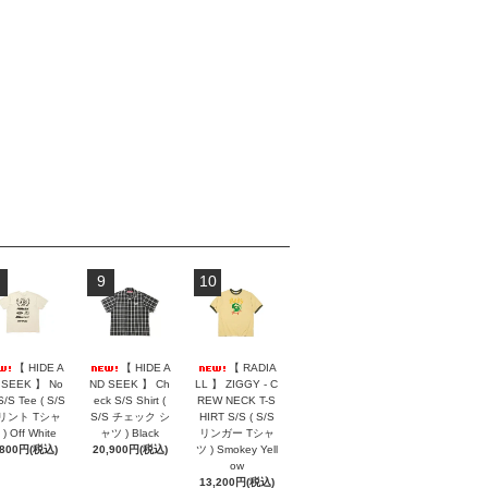
9
10
【 HIDE A
【 HIDE A
【 RADIA
 SEEK 】 No
ND SEEK 】 Ch
LL 】 ZIGGY - C
S/S Tee ( S/S
eck S/S Shirt (
REW NECK T-S
リント Tシャ
S/S チェック シ
HIRT S/S ( S/S
) Off White
ャツ ) Black
リンガー Tシャ
,800円(税込)
20,900円(税込)
ツ ) Smokey Yell
ow
13,200円(税込)