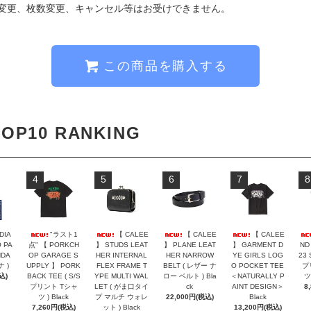
変更、枚数変更、キャンセル等はお受けできません。
この商品を購入する
TOP10 RANKING
4
5
6
7
8
DIA
"ラスト1
【 CALEE
【 CALEE
【 CALEE
 PA
点" 【 PORKCH
】 STUDS LEAT
】 PLANE LEAT
】 GARMENT D
ND
NDA
OP GARAGE S
HER INTERNAL
HER NARROW
YE GIRLS LOG
23 
ナ )
UPPLY 】 PORK
FLEX FRAME T
BELT ( レザー ナ
O POCKET TEE
プ
込)
BACK TEE ( S/S
YPE MULTI WAL
ロー ベルト ) Bla
＜NATURALLY P
ツ 
プリント Tシャ
LET ( がま口タイ
ck
AINT DESIGN＞
8
ツ ) Black
プ マルチ ウォレ
22,000円(税込)
Black
7,260円(税込)
ット ) Black
13,200円(税込)