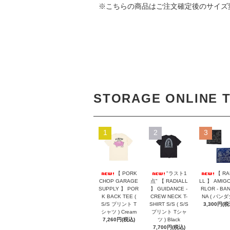
※こちらの商品はご注文確定後のサイズ
STORAGE ONLINE 
1
2
3
【 PORK
"ラスト1
【 RA
CHOP GARAGE
点" 【 RADIALL
LL 】 AMIGO
SUPPLY 】 POR
】 GUIDANCE -
RLOR - BA
K BACK TEE (
CREW NECK T-
NA ( バンダ
S/S プリント T
SHIRT S/S ( S/S
3,300円(税
シャツ ) Cream
プリント Tシャ
7,260円(税込)
ツ ) Black
7,700円(税込)