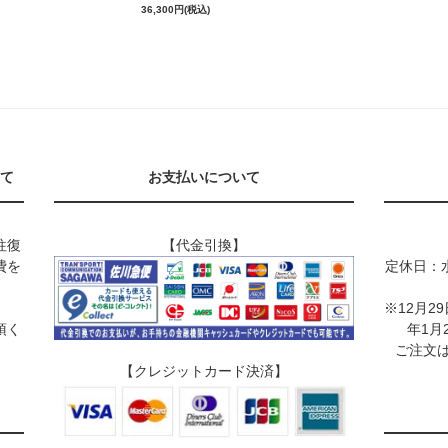
36,300円(税込)
て
お支払いについて
往復
【代金引換】
費を
定休日：
※12月2
頂く
年1月
ご注文は
【クレジットカード決済】