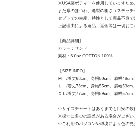
※USA製ボディーを使用していますため
また糸のほつれ、縫製の粗さ（ステッチの
セプトでの生産、特性として商品不良で
上記理由による返品、返金等は一切おこ
【商品詳細】
カラー：サンド
素材：6.0oz COTTON 100%
【SIZE INFO】
Ｍ /着丈68cm、身幅50cm、肩幅48cm
Ｌ /着丈73cm、身幅55cm、肩幅53cm、
ＸＬ/着丈77cm、身幅59cm、肩幅57cm
※サイズチャートはあくまでも目安の数
※採寸に多少の誤差がある場合がござい
※ご利用のパソコンや環境により色の見