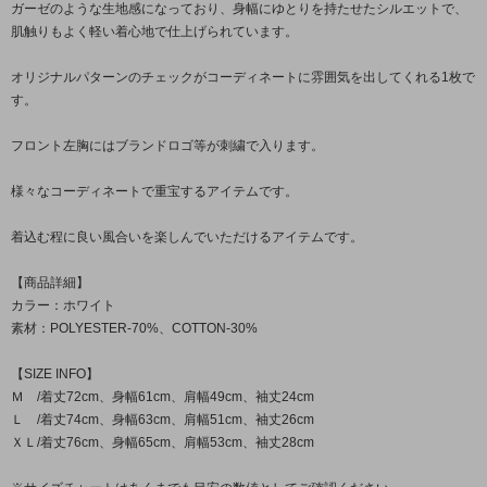
ガーゼのような生地感になっており、身幅にゆとりを持たせたシルエットで、
肌触りもよく軽い着心地で仕上げられています。
オリジナルパターンのチェックがコーディネートに雰囲気を出してくれる1枚で
す。
フロント左胸にはブランドロゴ等が刺繍で入ります。
様々なコーディネートで重宝するアイテムです。
着込む程に良い風合いを楽しんでいただけるアイテムです。
【商品詳細】
カラー：ホワイト
素材：POLYESTER-70%、COTTON-30%
【SIZE INFO】
Ｍ /着丈72cm、身幅61cm、肩幅49cm、袖丈24cm
Ｌ /着丈74cm、身幅63cm、肩幅51cm、袖丈26cm
ＸＬ/着丈76cm、身幅65cm、肩幅53cm、袖丈28cm