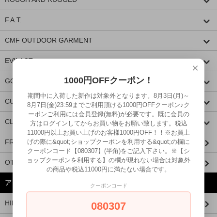
F.A.T.
CMF OUTDOOR GARMENT
EVILACT
×
1000円OFFクーポン！
GOODSPEED equipment
期間中に入荷した新作は対象外となります。8月3日(月)～
CUTRATE
8月7日(金)23:59までご利用頂ける1000円OFFクーポン♪ク
ーポンご利用には会員登録(無料)が必要です。既に会員の
CLUCT
方はログインしてからお買い物をお願い致します。税込
11000円以上お買い上げのお客様1000円OFF！！※お買上
げの際に&quot;ショップクーポンを利用する&quot;の欄に
FRAGRANCE CAFE
クーポンコード【080307】(半角)をご記入下さい。※【シ
ョップクーポンを利用する】の欄が現れない場合は対象外
OTHER BRANDS
の商品や税込11000円に満たない場合です。
アイテムから探す
クーポンコード
HIDE AND SEEK × 西浦徹
080307