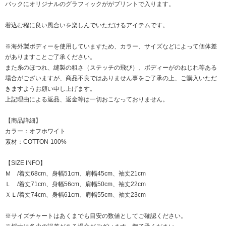
バックにオリジナルのグラフィックががプリントで入ります。
着込む程に良い風合いを楽しんでいただけるアイテムです。
※海外製ボディーを使用していますため、カラー、サイズなどによって個体差
がありますことご了承ください。
また糸のほつれ、縫製の粗さ（ステッチの飛び）、ボディーがのねじれ等ある
場合がございますが、商品不良ではありません事をご了承の上、ご購入いただ
きますようお願い申し上げます。
上記理由による返品、返金等は一切おこなっておりません。
【商品詳細】
カラー：オフホワイト
素材：COTTON-100%
【SIZE INFO】
Ｍ /着丈68cm、身幅51cm、肩幅45cm、袖丈21cm
Ｌ /着丈71cm、身幅56cm、肩幅50cm、袖丈22cm
ＸＬ/着丈74cm、身幅61cm、肩幅55cm、袖丈23cm
※サイズチャートはあくまでも目安の数値としてご確認ください。