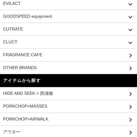
EVILACT
GOODSPEED equipment
CUTRATE
CLUCT
FRAGRANCE CAFE
OTHER BRANDS
アイテムから探す
HIDE AND SEEK × 西浦徹
PORKCHOP×MASSES
PORKCHOP×AIRWALK
アウター