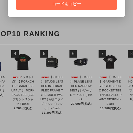
コードをコピー
この商品を購入する
TOP10 RANKING
4
5
6
7
8
DIA
"ラスト1
【 CALEE
【 CALEE
【 CALEE
 PA
点" 【 PORKCH
】 STUDS LEAT
】 PLANE LEAT
】 GARMENT D
ND
NDA
OP GARAGE S
HER INTERNAL
HER NARROW
YE GIRLS LOG
23 
ナ )
UPPLY 】 PORK
FLEX FRAME T
BELT ( レザー ナ
O POCKET TEE
プ
込)
BACK TEE ( S/S
YPE MULTI WAL
ロー ベルト ) Bla
＜NATURALLY P
ツ 
プリント Tシャ
LET ( がま口タイ
ck
AINT DESIGN＞
8
ツ ) Black
プ マルチ ウォレ
22,000円(税込)
Black
7,260円(税込)
ット ) Black
13,200円(税込)
36,300円(税込)