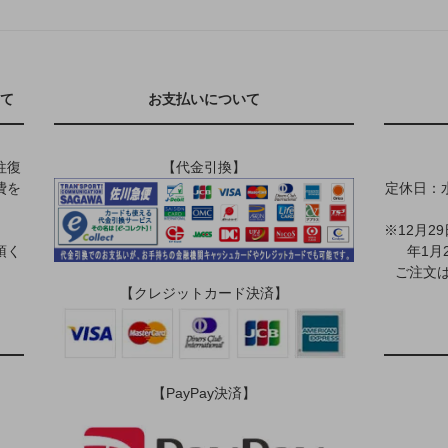
て
お支払いについて
往復
【代金引換】
費を
定休日：
※12月2
頂く
年1月
ご注文は
【クレジットカード決済】
【PayPay決済】