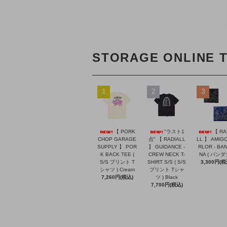
STORAGE ONLINE 
1
2
3
【 PORK
"ラスト1
【 RA
CHOP GARAGE
点" 【 RADIALL
LL 】 AMIGO
SUPPLY 】 POR
】 GUIDANCE -
RLOR - BA
K BACK TEE (
CREW NECK T-
NA ( バンダ
S/S プリント T
SHIRT S/S ( S/S
3,300円(税
シャツ ) Cream
プリント Tシャ
7,260円(税込)
ツ ) Black
7,700円(税込)