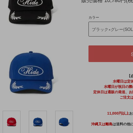
販売価格 10,780円(税
カラー
【
水曜日は定
水曜日が祝日の際
定休日は通販の発送、お
ご注文
11,000円以上
お
沖縄又は離島
は送料の他に