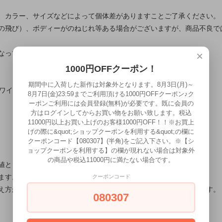
、カラー、サイズなどによって個体差がありますことご了承ください。
の飛び）、ボディーがのねじれ等ある場合がございますが、商品不良で
なっておりません。
×
1000円OFFクーポン！
期間中に入荷した新作は対象外となります。8月3日(月)～
ホワイト、レッド、ブルー
8月7日(金)23:59までご利用頂ける1000円OFFクーポン♪ク
ーポンご利用には会員登録(無料)が必要です。既に会員の
方はログインしてからお買い物をお願い致します。税込
11000円以上お買い上げのお客様1000円OFF！！※お買上
げの際に&quot;ショップクーポンを利用する&quot;の欄に
クーポンコード【080307】(半角)をご記入下さい。※【シ
ョップクーポンを利用する】の欄が現れない場合は対象外
の商品や税込11000円に満たない場合です。
値としてご確認ください。
ます。御了承ください。
クーポンコード
え方が違ったり、実際の色味が多少異なって見える場合がございます。
080307