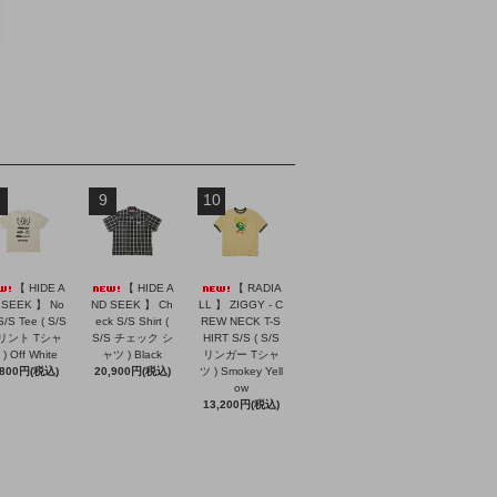
9
10
【 HIDE A
【 HIDE A
【 RADIA
 SEEK 】 No
ND SEEK 】 Ch
LL 】 ZIGGY - C
S/S Tee ( S/S
eck S/S Shirt (
REW NECK T-S
リント Tシャ
S/S チェック シ
HIRT S/S ( S/S
) Off White
ャツ ) Black
リンガー Tシャ
,800円(税込)
20,900円(税込)
ツ ) Smokey Yell
ow
13,200円(税込)