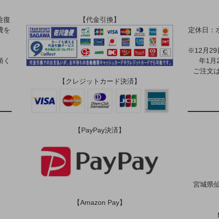
往復
【代金引換】
費を
定休日：
※12月2
頂く
年1月
ご注文は
【クレジットカード決済】
【PayPay決済】
宮城県仙
【Amazon Pay】