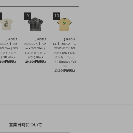
9
10
【 HIDE A
【 HIDE A
【 RADIA
 SEEK 】 No
ND SEEK 】 Ch
LL 】 ZIGGY - C
S/S Tee ( S/S
eck S/S Shirt (
REW NECK T-S
リント Tシャ
S/S チェック シ
HIRT S/S ( S/S
) Off White
ャツ ) Black
リンガー Tシャ
,800円(税込)
20,900円(税込)
ツ ) Smokey Yell
ow
13,200円(税込)
営業日時について