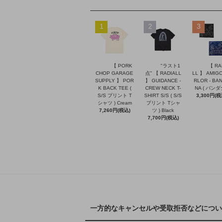
1
2
3
【 PORK
"ラスト1
【 RA
CHOP GARAGE
点" 【 RADIALL
LL 】 AMIGO
SUPPLY 】 POR
】 GUIDANCE -
RLOR - BA
K BACK TEE (
CREW NECK T-
NA ( バンダ
S/S プリント T
SHIRT S/S ( S/S
3,300円(税
シャツ ) Cream
プリント Tシャ
7,260円(税込)
ツ ) Black
7,700円(税込)
一方的なキャンセルや受取拒否などについ