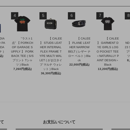
4
5
6
7
8
DIA
"ラスト1
【 CALEE
【 CALEE
【 CALEE
 PA
点" 【 PORKCH
】 STUDS LEAT
】 PLANE LEAT
】 GARMENT D
ND
NDA
OP GARAGE S
HER INTERNAL
HER NARROW
YE GIRLS LOG
23 
ナ )
UPPLY 】 PORK
FLEX FRAME T
BELT ( レザー ナ
O POCKET TEE
プ
込)
BACK TEE ( S/S
YPE MULTI WAL
ロー ベルト ) Bla
＜NATURALLY P
ツ 
プリント Tシャ
LET ( がま口タイ
ck
AINT DESIGN＞
8
ツ ) Black
プ マルチ ウォレ
22,000円(税込)
Black
7,260円(税込)
ット ) Black
13,200円(税込)
36,300円(税込)
て
お支払いについて