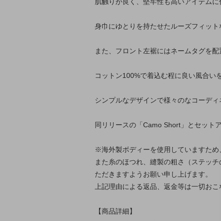
肌触りが良く、堅牢性も高いアイテムに
身巾にゆとりを持たせたルーズフィット
また、フロント左裾にはネームタグを配
コットン100%で着込む程に良い風合い
シンプルなデザインで様々のなコーディ
同リリースの「Camo Short」とセ
※海外製ボディーを使用していますため
また糸のほつれ、縫製の粗さ（ステッチ
ただきますようお願い申し上げます。
上記理由による返品、返金等は一切おこ
【商品詳細】