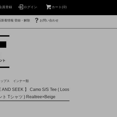
会員登録
ログイン
カート(0)
新着情報 登録・解除
お問い合わせ
トップス
インナー類
AND SEEK 】 Camo S/S Tee ( Loos
リント Tシャツ ) Realtree×Beige