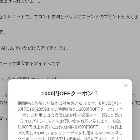
仕上げられています。
なシルエットで、フロント左胸とバックにブランドのプリントが入りま
置。
を楽しんでいただけるアイテムです。
ネートで重宝するアイテムです。
ットアップでの着用もオススメです。
×
1000円OFFクーポン！
、カラー、サイズなどによって個体差がありますことご了承ください。
の飛び）、ボディーがのねじれ等ある場合がございますが、商品不良で
期間中に入荷した新作は対象外となります。8月3日(月)～
8月7日(金)23:59までご利用頂ける1000円OFFクーポン♪ク
ーポンご利用には会員登録(無料)が必要です。既に会員の
なっておりません。
方はログインしてからお買い物をお願い致します。税込
11000円以上お買い上げのお客様1000円OFF！！※お買上
げの際に&quot;ショップクーポンを利用する&quot;の欄に
クーポンコード【080307】(半角)をご記入下さい。※【シ