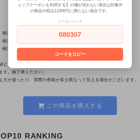
ョップクーポンを利用する】の欄が現れない場合は対象外
の商品や税込11000円に満たない場合です。
クーポンコード
、袖丈23cm
080307
、袖丈24cm
、袖丈25cm
コードをコピー
値としてご確認ください。
ます。御了承ください。
え方が違ったり、実際の色味が多少異なって見える場合がございます。
この商品を購入する
TOP10 RANKING