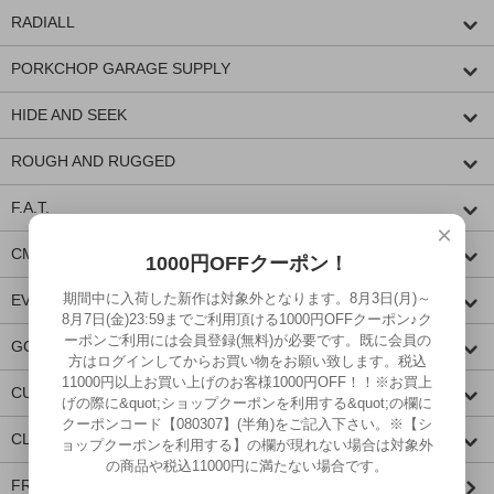
RADIALL
PORKCHOP GARAGE SUPPLY
HIDE AND SEEK
ROUGH AND RUGGED
F.A.T.
×
CMF OUTDOOR GARMENT
1000円OFFクーポン！
期間中に入荷した新作は対象外となります。8月3日(月)～
EVILACT
8月7日(金)23:59までご利用頂ける1000円OFFクーポン♪ク
ーポンご利用には会員登録(無料)が必要です。既に会員の
GOODSPEED equipment
方はログインしてからお買い物をお願い致します。税込
11000円以上お買い上げのお客様1000円OFF！！※お買上
CUTRATE
げの際に&quot;ショップクーポンを利用する&quot;の欄に
クーポンコード【080307】(半角)をご記入下さい。※【シ
CLUCT
ョップクーポンを利用する】の欄が現れない場合は対象外
の商品や税込11000円に満たない場合です。
FRAGRANCE CAFE