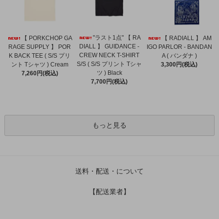
"ラスト1点" 【 RA
【 PORKCHOP GA
【 RADIALL 】 AM
DIALL 】 GUIDANCE -
RAGE SUPPLY 】 POR
IGO PARLOR - BANDAN
CREW NECK T-SHIRT
K BACK TEE ( S/S プリ
A ( バンダナ )
S/S ( S/S プリント Tシャ
ント Tシャツ ) Cream
3,300円(税込)
ツ ) Black
7,260円(税込)
7,700円(税込)
もっと見る
送料・配送・について
【配送業者】