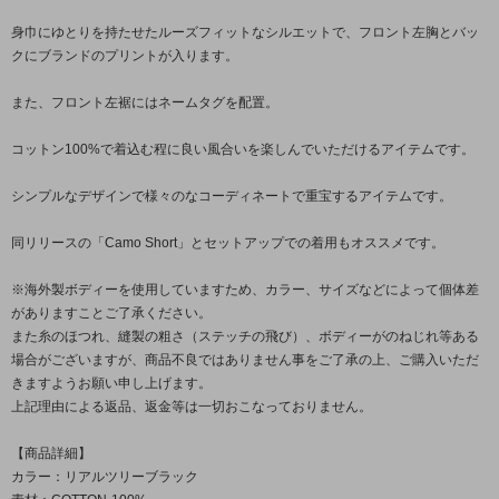
身巾にゆとりを持たせたルーズフィットなシルエットで、フロント左胸とバッ
クにブランドのプリントが入ります。
また、フロント左裾にはネームタグを配置。
コットン100%で着込む程に良い風合いを楽しんでいただけるアイテムです。
シンプルなデザインで様々のなコーディネートで重宝するアイテムです。
同リリースの「Camo Short」とセットアップでの着用もオススメです。
※海外製ボディーを使用していますため、カラー、サイズなどによって個体差
がありますことご了承ください。
また糸のほつれ、縫製の粗さ（ステッチの飛び）、ボディーがのねじれ等ある
場合がございますが、商品不良ではありません事をご了承の上、ご購入いただ
きますようお願い申し上げます。
上記理由による返品、返金等は一切おこなっておりません。
【商品詳細】
カラー：リアルツリーブラック