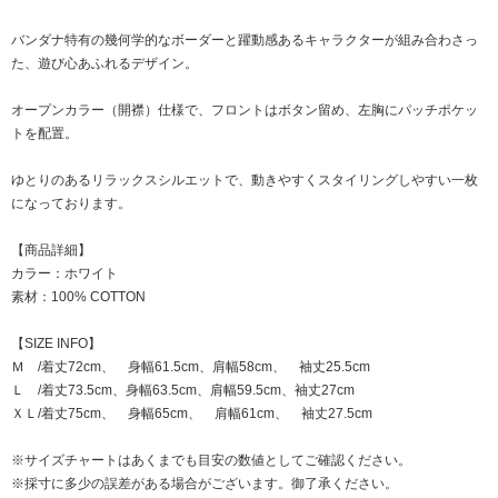
バンダナ特有の幾何学的なボーダーと躍動感あるキャラクターが組み合わさっ
た、遊び心あふれるデザイン。
オープンカラー（開襟）仕様で、フロントはボタン留め、左胸にパッチポケッ
トを配置。
ゆとりのあるリラックスシルエットで、動きやすくスタイリングしやすい一枚
になっております。
【商品詳細】
カラー：ホワイト
素材：100% COTTON
【SIZE INFO】
Ｍ /着丈72cm、 身幅61.5cm、肩幅58cm、 袖丈25.5cm
Ｌ /着丈73.5cm、身幅63.5cm、肩幅59.5cm、袖丈27cm
ＸＬ/着丈75cm、 身幅65cm、 肩幅61cm、 袖丈27.5cm
※サイズチャートはあくまでも目安の数値としてご確認ください。
※採寸に多少の誤差がある場合がございます。御了承ください。