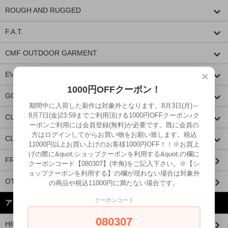
ROUGH AND RUGGED
F.A.T.
CMF OUTDOOR GARMENT
×
EVILACT
1000円OFFクーポン！
GOODSPEED equipment
期間中に入荷した新作は対象外となります。8月3日(月)～
8月7日(金)23:59までご利用頂ける1000円OFFクーポン♪ク
CUTRATE
ーポンご利用には会員登録(無料)が必要です。既に会員の
方はログインしてからお買い物をお願い致します。税込
CLUCT
11000円以上お買い上げのお客様1000円OFF！！※お買上
げの際に&quot;ショップクーポンを利用する&quot;の欄に
FRAGRANCE CAFE
クーポンコード【080307】(半角)をご記入下さい。※【シ
ョップクーポンを利用する】の欄が現れない場合は対象外
OTHER BRANDS
の商品や税込11000円に満たない場合です。
クーポンコード
アイテムから探す
080307
HIDE AND SEEK × 西浦徹