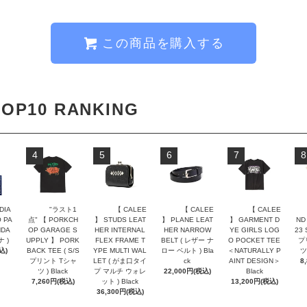
この商品を購入する
TOP10 RANKING
4
5
6
7
8
DIA
"ラスト1
【 CALEE
【 CALEE
【 CALEE
 PA
点" 【 PORKCH
】 STUDS LEAT
】 PLANE LEAT
】 GARMENT D
ND
NDA
OP GARAGE S
HER INTERNAL
HER NARROW
YE GIRLS LOG
23 
ナ )
UPPLY 】 PORK
FLEX FRAME T
BELT ( レザー ナ
O POCKET TEE
プ
込)
BACK TEE ( S/S
YPE MULTI WAL
ロー ベルト ) Bla
＜NATURALLY P
ツ 
プリント Tシャ
LET ( がま口タイ
ck
AINT DESIGN＞
8
ツ ) Black
プ マルチ ウォレ
22,000円(税込)
Black
7,260円(税込)
ット ) Black
13,200円(税込)
36,300円(税込)