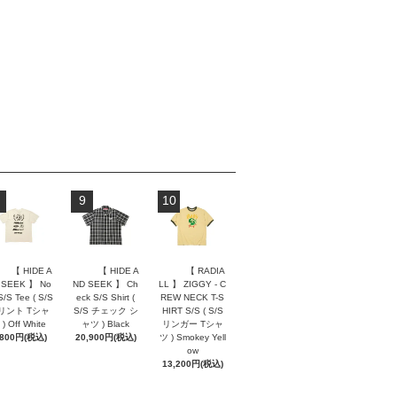
9
10
【 HIDE A
【 HIDE A
【 RADIA
 SEEK 】 No
ND SEEK 】 Ch
LL 】 ZIGGY - C
S/S Tee ( S/S
eck S/S Shirt (
REW NECK T-S
リント Tシャ
S/S チェック シ
HIRT S/S ( S/S
) Off White
ャツ ) Black
リンガー Tシャ
,800円(税込)
20,900円(税込)
ツ ) Smokey Yell
ow
13,200円(税込)