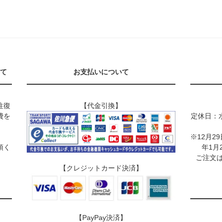
て
お支払いについて
往復
【代金引換】
費を
定休日：
※12月2
頂く
年1月
ご注文は
【クレジットカード決済】
【PayPay決済】