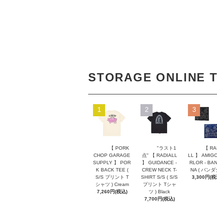
STORAGE ONLINE 
1
2
3
【 PORK
"ラスト1
【 RA
CHOP GARAGE
点" 【 RADIALL
LL 】 AMIGO
SUPPLY 】 POR
】 GUIDANCE -
RLOR - BA
K BACK TEE (
CREW NECK T-
NA ( バンダ
S/S プリント T
SHIRT S/S ( S/S
3,300円(税
シャツ ) Cream
プリント Tシャ
7,260円(税込)
ツ ) Black
7,700円(税込)