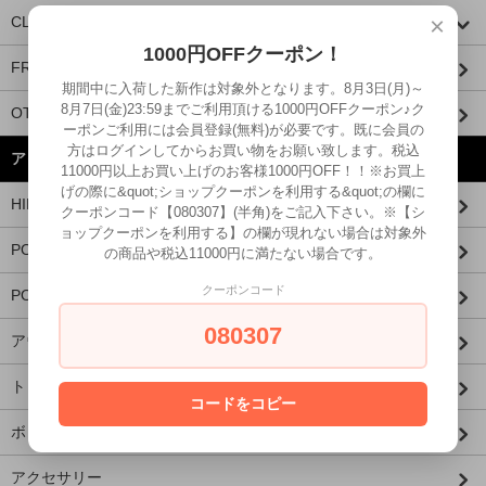
×
CLUCT
1000円OFFクーポン！
FRAGRANCE CAFE
期間中に入荷した新作は対象外となります。8月3日(月)～
8月7日(金)23:59までご利用頂ける1000円OFFクーポン♪ク
OTHER BRANDS
ーポンご利用には会員登録(無料)が必要です。既に会員の
方はログインしてからお買い物をお願い致します。税込
アイテムから探す
11000円以上お買い上げのお客様1000円OFF！！※お買上
げの際に&quot;ショップクーポンを利用する&quot;の欄に
HIDE AND SEEK × 西浦徹
クーポンコード【080307】(半角)をご記入下さい。※【シ
ョップクーポンを利用する】の欄が現れない場合は対象外
PORKCHOP×MASSES
の商品や税込11000円に満たない場合です。
クーポンコード
PORKCHOP×AIRWALK
080307
アウター
トップス
コードをコピー
ボトムス
アクセサリー