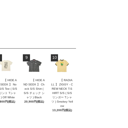
9
10
【 HIDE A
【 HIDE A
【 RADIA
 SEEK 】 No
ND SEEK 】 Ch
LL 】 ZIGGY - C
S/S Tee ( S/S
eck S/S Shirt (
REW NECK T-S
リント Tシャ
S/S チェック シ
HIRT S/S ( S/S
) Off White
ャツ ) Black
リンガー Tシャ
,800円(税込)
20,900円(税込)
ツ ) Smokey Yell
ow
13,200円(税込)