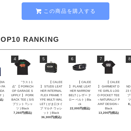
この商品を購入する
TOP10 RANKING
4
5
6
7
8
DIA
"ラスト1
【 CALEE
【 CALEE
【 CALEE
 PA
点" 【 PORKCH
】 STUDS LEAT
】 PLANE LEAT
】 GARMENT D
ND
NDA
OP GARAGE S
HER INTERNAL
HER NARROW
YE GIRLS LOG
23 
ナ )
UPPLY 】 PORK
FLEX FRAME T
BELT ( レザー ナ
O POCKET TEE
プ
込)
BACK TEE ( S/S
YPE MULTI WAL
ロー ベルト ) Bla
＜NATURALLY P
ツ 
プリント Tシャ
LET ( がま口タイ
ck
AINT DESIGN＞
8
ツ ) Black
プ マルチ ウォレ
22,000円(税込)
Black
7,260円(税込)
ット ) Black
13,200円(税込)
36,300円(税込)