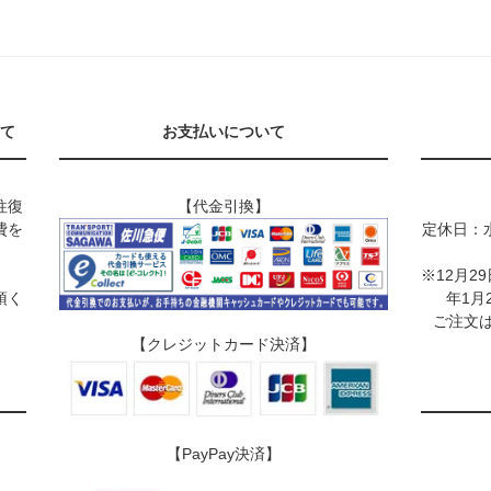
て
お支払いについて
往復
【代金引換】
費を
定休日：
※12月2
頂く
年1月
ご注文は
【クレジットカード決済】
【PayPay決済】