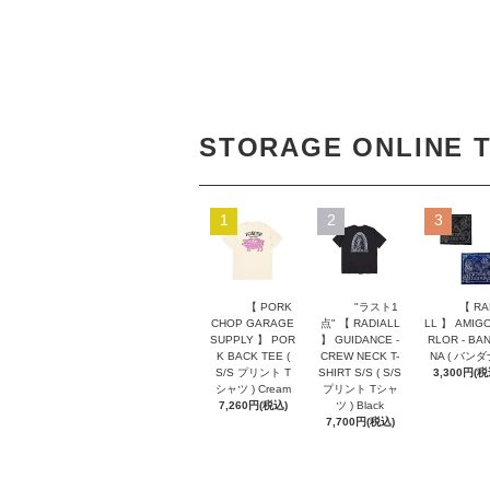
STORAGE ONLINE 
1
2
3
【 PORK
"ラスト1
【 RA
CHOP GARAGE
点" 【 RADIALL
LL 】 AMIGO
SUPPLY 】 POR
】 GUIDANCE -
RLOR - BA
K BACK TEE (
CREW NECK T-
NA ( バンダ
S/S プリント T
SHIRT S/S ( S/S
3,300円(税
シャツ ) Cream
プリント Tシャ
7,260円(税込)
ツ ) Black
7,700円(税込)