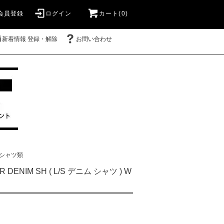
会員登録
ログイン
カート(0)
新着情報 登録・解除
お問い合わせ
シャツ類
R DENIM SH ( L/S デニム シャツ ) W