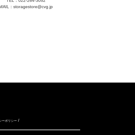
TEL：022-264-3052
MAIL：
storagestore@cvg.jp
/
シーポリシー