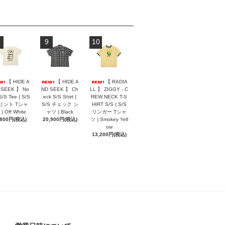
9
10
【 HIDE A
【 HIDE A
【 RADIA
 SEEK 】 No
ND SEEK 】 Ch
LL 】 ZIGGY - C
S/S Tee ( S/S
eck S/S Shirt (
REW NECK T-S
リント Tシャ
S/S チェック シ
HIRT S/S ( S/S
) Off White
ャツ ) Black
リンガー Tシャ
,800円(税込)
20,900円(税込)
ツ ) Smokey Yell
ow
13,200円(税込)