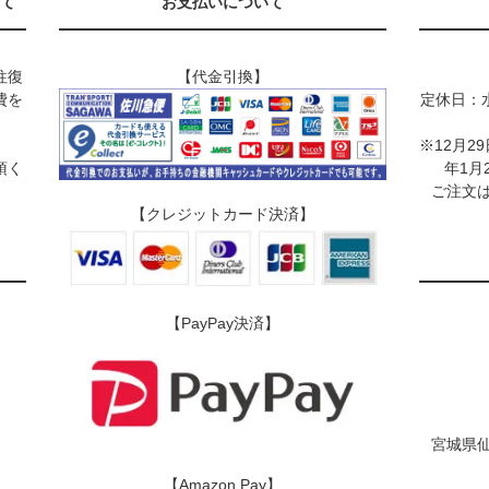
て
お支払いについて
往復
【代金引換】
費を
定休日：
※12月2
頂く
年1月
ご注文は
【クレジットカード決済】
【PayPay決済】
宮城県仙
【Amazon Pay】