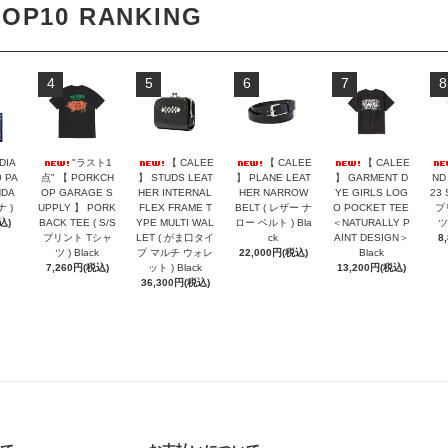
TOP10 RANKING
4
5
6
7
8
DIA
"ラスト1
【 CALEE
【 CALEE
【 CALEE
 PA
点" 【 PORKCH
】 STUDS LEAT
】 PLANE LEAT
】 GARMENT D
ND
NDA
OP GARAGE S
HER INTERNAL
HER NARROW
YE GIRLS LOG
23 
ナ )
UPPLY 】 PORK
FLEX FRAME T
BELT ( レザー ナ
O POCKET TEE
プ
込)
BACK TEE ( S/S
YPE MULTI WAL
ロー ベルト ) Bla
＜NATURALLY P
ツ 
プリント Tシャ
LET ( がま口タイ
ck
AINT DESIGN＞
8
ツ ) Black
プ マルチ ウォレ
22,000円(税込)
Black
7,260円(税込)
ット ) Black
13,200円(税込)
36,300円(税込)