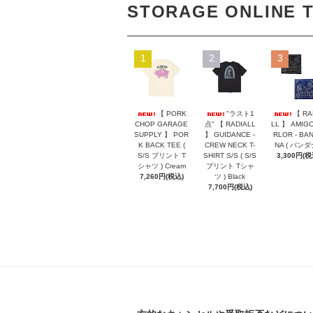
STORAGE ONLINE 
1
2
3
【 PORK
"ラスト1
【 RA
CHOP GARAGE
点" 【 RADIALL
LL 】 AMIGO
SUPPLY 】 POR
】 GUIDANCE -
RLOR - BA
K BACK TEE (
CREW NECK T-
NA ( バンダ
S/S プリント T
SHIRT S/S ( S/S
3,300円(税
シャツ ) Cream
プリント Tシャ
7,260円(税込)
ツ ) Black
7,700円(税込)