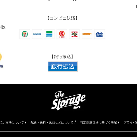
【コンビニ決済】
手数
【銀行振込】
/
/
/
払い方法について
配送・送料・返品などについて
特定商取引法に基づく表記
プライバ