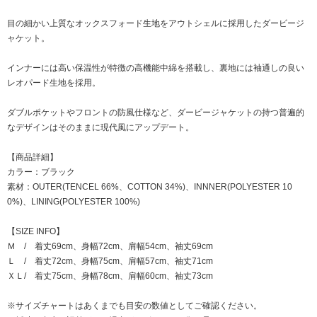
目の細かい上質なオックスフォード生地をアウトシェルに採用したダービージ
ャケット。
インナーには高い保温性が特徴の高機能中綿を搭載し、裏地には袖通しの良い
レオパード生地を採用。
ダブルポケットやフロントの防風仕様など、ダービージャケットの持つ普遍的
なデザインはそのままに現代風にアップデート。
【商品詳細】
カラー：ブラック
素材：OUTER(TENCEL 66%、COTTON 34%)、INNNER(POLYESTER 10
0%)、LINING(POLYESTER 100%)
【SIZE INFO】
Ｍ / 着丈69cm、身幅72cm、肩幅54cm、袖丈69cm
Ｌ / 着丈72cm、身幅75cm、肩幅57cm、袖丈71cm
ＸＬ/ 着丈75cm、身幅78cm、肩幅60cm、袖丈73cm
※サイズチャートはあくまでも目安の数値としてご確認ください。