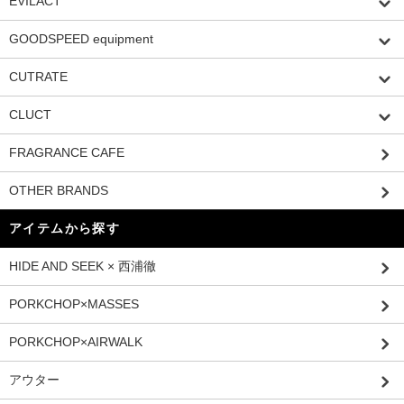
EVILACT
GOODSPEED equipment
CUTRATE
CLUCT
FRAGRANCE CAFE
OTHER BRANDS
アイテムから探す
HIDE AND SEEK × 西浦徹
PORKCHOP×MASSES
PORKCHOP×AIRWALK
アウター