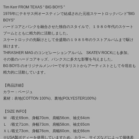
Tim Kerr FROM TEXAS “ BIG BOYS ”
1976年にテキサス州オースティンで結成された元祖スケートロックバンド"BIG
BOYS"
ハードコアとパンクを融合させた独自のスタイルで、１９８０年代のスケート
ブームとともに精力的に活動しました。
スケートロックの先駆けとして全盛期の１９８５年のラストアルバムまで駆け
抜けます。
THRASHER MAG のコンピレーションアルバム SKATEV ROCKにも参加。
その後のハードコアキッズ、パンクスに多大な影響を与えました。
BG BOYS のオリジナルメンバーでギタリストからアーティストとして今現在も
精力的に活動しています。
【商品詳細】
カラー：ベージュ
素材：表地(COTTON 100%)、裏地(POLYESTER100%)
【SIZE INFO】
Ｍ /着丈69cm、身幅70cm、肩幅56cm、袖丈64cm
Ｌ /着丈71cm、身幅73cm、肩幅58cm、袖丈65cm
ＸＬ/着丈73cm、身幅76cm、肩幅60cm、袖丈66cm
※USA製ボディーを使用していますため、カラー、サイズなどによって個体差