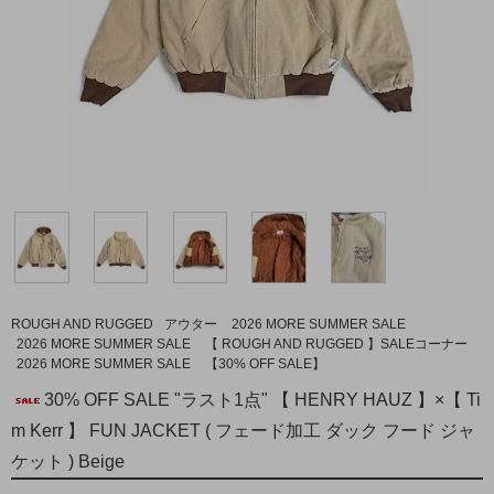
ROUGH AND RUGGED
アウター
2026 MORE SUMMER SALE
2026 MORE SUMMER SALE
【 ROUGH AND RUGGED 】SALEコーナー
2026 MORE SUMMER SALE
【30% OFF SALE】
30% OFF SALE "ラスト1点" 【 HENRY HAUZ 】×【 Ti
m Kerr 】 FUN JACKET ( フェード加工 ダック フード ジャ
ケット ) Beige