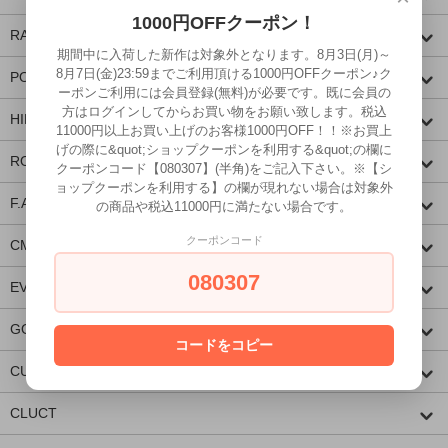
1000円OFFクーポン！
RADIALL
期間中に入荷した新作は対象外となります。8月3日(月)～
8月7日(金)23:59までご利用頂ける1000円OFFクーポン♪ク
PORKCHOP GARAGE SUPPLY
ーポンご利用には会員登録(無料)が必要です。既に会員の
方はログインしてからお買い物をお願い致します。税込
HIDE AND SEEK
11000円以上お買い上げのお客様1000円OFF！！※お買上
げの際に&quot;ショップクーポンを利用する&quot;の欄に
ROUGH AND RUGGED
クーポンコード【080307】(半角)をご記入下さい。※【シ
ョップクーポンを利用する】の欄が現れない場合は対象外
F.A.T.
の商品や税込11000円に満たない場合です。
クーポンコード
CMF OUTDOOR GARMENT
080307
EVILACT
GOODSPEED equipment
コードをコピー
CUTRATE
CLUCT