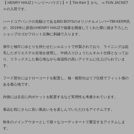
【 HENRY HAUZ ( ヘンリーハウズ ) 】×【 Tim Kerr 】から、≪ FUN JACKET
≫の入荷です。
ハードコアパンクの先駆けであるBIG BOYSのオリジナルメンバーTIM KERR氏
が、2019年に原宿のHENRY HAUZで個展を開催してくれた際に描き下ろした
ショップロゴがフロント左胸に刺繍で入ります。
身巾と袖巾にゆとりを持たせたシルエットで作製されており、ライニングは起
毛したポリエステル生地を使用し、中綿入りひょうたんキルト仕様となってお
り、リラックスした着心地ながら保温性の高いアイテムに仕上げられていま
す。
フード部分にはドローコードを配置し、袖・裾部分はリブ仕様でフィット感の
ある着心地です。
内側には左右に内ポケットを配置するなど実用性も考慮されています。
着込む程にさらに良い風合いをを楽しんでいただけるアイテムです。
秋冬のメインアウターとして様々なコーディネートで重宝するアイテムしま
す。