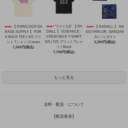
"ラスト1点" 【 RA
【 PORKCHOP GA
【 RADIALL 】 AM
DIALL 】 GUIDANCE -
RAGE SUPPLY 】 POR
IGO PARLOR - BANDAN
CREW NECK T-SHIRT
K BACK TEE ( S/S プリ
A ( バンダナ )
S/S ( S/S プリント Tシャ
ント Tシャツ ) Cream
3,300円(税込)
ツ ) Black
7,260円(税込)
7,700円(税込)
もっと見る
送料・配送・について
【配送業者】