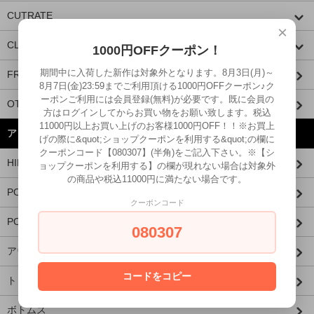
CUTRATE
×
CLUCT
1000円OFFクーポン！
期間中に入荷した新作は対象外となります。8月3日(月)～
FRAGRANCE CAFE
8月7日(金)23:59までご利用頂ける1000円OFFクーポン♪ク
ーポンご利用には会員登録(無料)が必要です。既に会員の
OTHER BRANDS
方はログインしてからお買い物をお願い致します。税込
11000円以上お買い上げのお客様1000円OFF！！※お買上
アイテムから探す
げの際に&quot;ショップクーポンを利用する&quot;の欄に
クーポンコード【080307】(半角)をご記入下さい。※【シ
HIDE AND SEEK × 西浦徹
ョップクーポンを利用する】の欄が現れない場合は対象外
の商品や税込11000円に満たない場合です。
PORKCHOP×MASSES
クーポンコード
PORKCHOP×AIRWALK
080307
アウター
コードをコピー
トップス
ボトムス