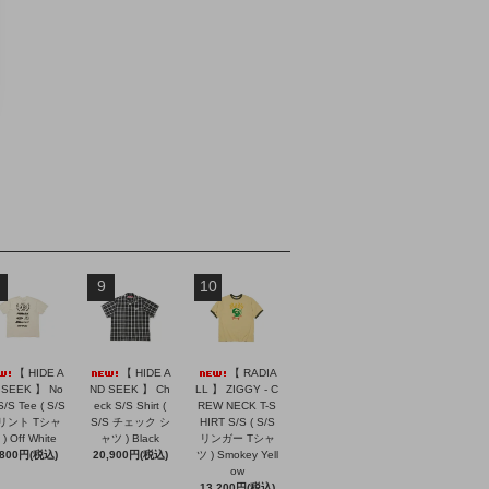
9
10
【 HIDE A
【 HIDE A
【 RADIA
 SEEK 】 No
ND SEEK 】 Ch
LL 】 ZIGGY - C
S/S Tee ( S/S
eck S/S Shirt (
REW NECK T-S
リント Tシャ
S/S チェック シ
HIRT S/S ( S/S
) Off White
ャツ ) Black
リンガー Tシャ
,800円(税込)
20,900円(税込)
ツ ) Smokey Yell
ow
13,200円(税込)