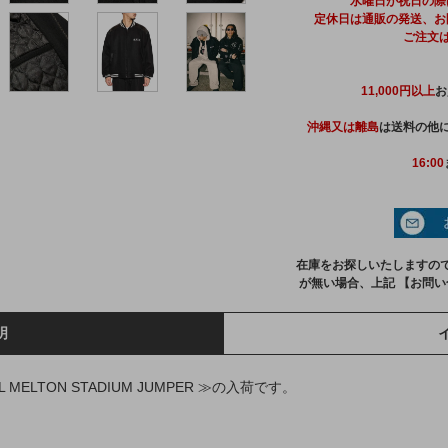
水曜日が祝日の際
定休日は通販の発送、お
ご注文
11,000円以上
お
沖縄又は離島
は送料の他に
16:00
在庫をお探しいたしますの
が無い場合、上記 【お問
明
L MELTON STADIUM JUMPER ≫の入荷です。