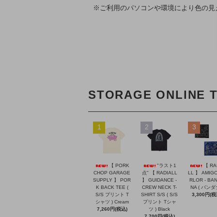
※ご利用のパソコンや環境により色の見
STORAGE ONLINE 
1
2
3
【 PORK
"ラスト1
【 RA
CHOP GARAGE
点" 【 RADIALL
LL 】 AMIGO
SUPPLY 】 POR
】 GUIDANCE -
RLOR - BA
K BACK TEE (
CREW NECK T-
NA ( バンダ
S/S プリント T
SHIRT S/S ( S/S
3,300円(税
シャツ ) Cream
プリント Tシャ
7,260円(税込)
ツ ) Black
7,700円(税込)