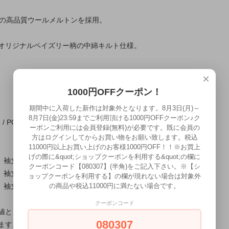
産の高品質ウールメルトンを採用。
オリジナルペイズリー柄の中綿キルト仕様。
×
1000円OFFクーポン！
期間中に入荷した新作は対象外となります。8月3日(月)～
8月7日(金)23:59までご利用頂ける1000円OFFクーポン♪ク
/ POLYESTER / CUPRO
ーポンご利用には会員登録(無料)が必要です。既に会員の
方はログインしてからお買い物をお願い致します。税込
11000円以上お買い上げのお客様1000円OFF！！※お買上
げの際に&quot;ショップクーポンを利用する&quot;の欄に
、袖丈62cm
クーポンコード【080307】(半角)をご記入下さい。※【シ
、袖丈63cm
ョップクーポンを利用する】の欄が現れない場合は対象外
の商品や税込11000円に満たない場合です。
、袖丈64cm
クーポンコード
値としてご確認ください。
080307
ます。御了承ください。