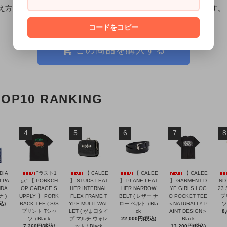
え方が違ったり、実際の色味が多少異なって見える場合がございます。
コードをコピー
この商品を購入する
TOP10 RANKING
4
5
6
7
8
DIA
"ラスト1
【 CALEE
【 CALEE
【 CALEE
 PA
点" 【 PORKCH
】 STUDS LEAT
】 PLANE LEAT
】 GARMENT D
ND
NDA
OP GARAGE S
HER INTERNAL
HER NARROW
YE GIRLS LOG
23 
ナ )
UPPLY 】 PORK
FLEX FRAME T
BELT ( レザー ナ
O POCKET TEE
プ
込)
BACK TEE ( S/S
YPE MULTI WAL
ロー ベルト ) Bla
＜NATURALLY P
ツ 
プリント Tシャ
LET ( がま口タイ
ck
AINT DESIGN＞
8
ツ ) Black
プ マルチ ウォレ
22,000円(税込)
Black
7,260円(税込)
ット ) Black
13,200円(税込)