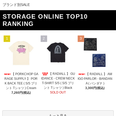
ブランド別SALE
STORAGE ONLINE TOP10
RANKING
1
2
3
【 RADIALL 】 GU
【 PORKCHOP GA
【 RADIALL 】 AM
IDANCE - CREW NECK
RAGE SUPPLY 】 POR
IGO PARLOR - BANDAN
T-SHIRT S/S ( S/S プリ
K BACK TEE ( S/S プリ
A ( バンダナ )
ント Tシャツ ) Black
ント Tシャツ ) Cream
3,300円(税込)
SOLD OUT
7,260円(税込)
もっと見る