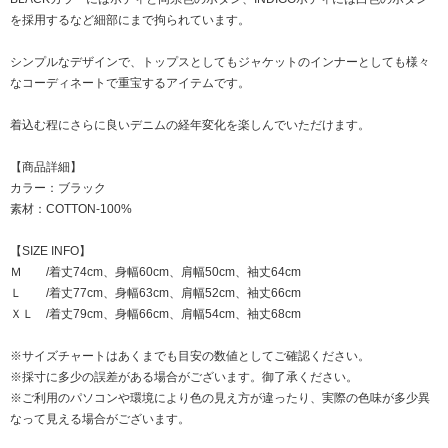
を採用するなど細部にまで拘られています。
シンプルなデザインで、トップスとしてもジャケットのインナーとしても様々
なコーディネートで重宝するアイテムです。
着込む程にさらに良いデニムの経年変化を楽しんでいただけます。
【商品詳細】
カラー：ブラック
素材：COTTON-100%
【SIZE INFO】
Ｍ /着丈74cm、身幅60cm、肩幅50cm、袖丈64cm
Ｌ /着丈77cm、身幅63cm、肩幅52cm、袖丈66cm
ＸＬ /着丈79cm、身幅66cm、肩幅54cm、袖丈68cm
※サイズチャートはあくまでも目安の数値としてご確認ください。
※採寸に多少の誤差がある場合がございます。御了承ください。
※ご利用のパソコンや環境により色の見え方が違ったり、実際の色味が多少異
なって見える場合がございます。