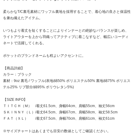
柔らかなT/C裏毛素材にワッフル裏地を採用することで、着心地の良さと保温性
を兼ね備えたアイテム。
いつもより着丈を短くすることによりインナーとの絶妙なバランスが楽しめ、
ライトアウターを上から羽織ってアクティブに着こなすなど、幅広いコーディ
ネートで活躍してくれる。
ポケットのブランドネームも程よいアクセントに。
【商品詳細】
カラー：ブラック
素材：9oz 裏毛 / ワッフル(表地/綿50% ポリエステル50% 裏地/綿75% ポリエス
テル25% リブ部分/綿95% ポリウレタン5%)
【SIZE INFO】
ＴＩＴＣＨ（Ｍ） /着丈61.5cm、身幅64cm、肩幅55cm、袖丈56cm
ＳＫＩＮＮＹ（Ｌ）/着丈64.5cm、身幅67cm、肩幅58cm、袖丈58.5cm
ＦＡＴ（ＸＬ） /着丈67.5cm、身幅70cm、肩幅61cm、袖丈61cm
※サイズチャートはあくまでも目安の数値としてご確認ください。