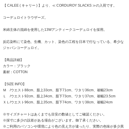
【 CALEE ( キャリー ) 】より、≪ CORDUROY SLACKS ≫の入荷です。
コーデュロイトラウザーズ。
米綿主体の混綿を使用した13Wアンティークコーデュロイを採用。
反応染料にて染色、生機、カット、染色の工程を日本で行なっている、希少な
ジャパンコーデュロイ。
【商品詳細】
カラー：ブラック
素材：COTTON
【SIZE INFO】
Ｍ /ウエスト88cm、股上33cm、股下71cm、ワタリ36cm、裾幅23cm
Ｌ /ウエスト92cm、股上34cm、股下73cm、ワタリ37cm、裾幅23.5cm
ＸＬ/ウエスト96cm、股上35cm、股下74cm、ワタリ38cm、裾幅24cm
※サイズチャートはあくまでも目安の数値としてご確認ください。
※採寸に多少の誤差がある場合がございます。御了承ください。
※ご利用のパソコンや環境により色の見え方が違ったり、実際の色味が多少異