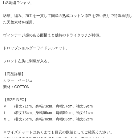
L/S刺繍 Tシャツ。
紡績、編み、加工を一貫して国産の熟成コットン原料を強い撚りで特殊紡績し
た天竺素材を採用。
ヴィンテージ感のある面構えと独特のドライタッチが特徴。
ドロップショルダーワイドシルエット。
フロント左胸に刺繍が入る。
【商品詳細】
カラー：ベージュ
素材：COTTON
【SIZE INFO】
Ｍ /着丈71cm、身幅73cm、肩幅57cm、袖丈59cm
Ｌ /着丈73cm、身幅66cm、肩幅59cm、袖丈61cm
ＸＬ /着丈75cm、身幅70cm、肩幅63cm、袖丈62cm
※サイズチャートはあくまでも目安の数値としてご確認ください。