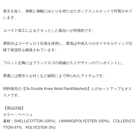
着丈を短く、身幅と袖幅にゆとりを持たせたボックスシルエットで作製されて
います。
ユーズド加工によるクタッとした風合いが特徴的です。
襟部分はコーデュロイ生地を採用し、裏地は中綿入りのダイヤキルティング仕
様で保温性も確保されています。
フロント左胸にはブランドロゴの刺繍が入りデザインのワンポイントに。
襟裏には襟吊りも付くなど細部にまで拘られたアイテムです。
同時発売の【Ox Double Knee Work Pant(Washed)】とのセットアップもオス
スメです。
【商品詳細】
カラー：ベージュ
素材：SHELL(COTTON-100%)、LINNING(POLYESTER-100%)、COLLER(CO
TTON-97%、POLYESTER-3%)