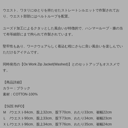
ウエスト、ワタリにゆとりを持たせたストレートシルエットで作製されてお
り、ウエスト部部にはベルトループを配置。
ユーズド加工によるクタッとした風合いが特徴的で、ハンマーループ・膝の当
て布等細部にまで拘られて作製されています。
堅牢性もあり、ワークウェアらしく着込む程にさらに良い風合いを楽しんでい
ただけるアイテムです。
同時発売の【Ox Work Zip Jacket(Washed)】とのセットアップもオススメで
す。
【商品詳細】
カラー：ブラック
素材：COTTON-100%
【SIZE INFO】
Ｍ /ウエスト84cm、股上32cm、股下70cm、わたり33cm、裾幅22cm
Ｌ /ウエスト90cm、股上33cm、股下73cm、わたり34cm、裾幅23cm
ＸＬ/ウエスト96cm、股上34cm、股下76cm、わたり35cm、裾幅24cm