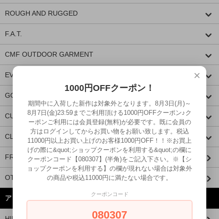
ROUGH AND RUGGED
F.A.T.
CMF OUTDOOR GARMENT
×
EVILACT
1000円OFFクーポン！
GOODSPEED equipment
期間中に入荷した新作は対象外となります。8月3日(月)～
8月7日(金)23:59までご利用頂ける1000円OFFクーポン♪ク
CUTRATE
ーポンご利用には会員登録(無料)が必要です。既に会員の
方はログインしてからお買い物をお願い致します。税込
CLUCT
11000円以上お買い上げのお客様1000円OFF！！※お買上
げの際に&quot;ショップクーポンを利用する&quot;の欄に
FRAGRANCE CAFE
クーポンコード【080307】(半角)をご記入下さい。※【シ
ョップクーポンを利用する】の欄が現れない場合は対象外
OTHER BRANDS
の商品や税込11000円に満たない場合です。
クーポンコード
アイテムから探す
080307
HIDE AND SEEK × 西浦徹