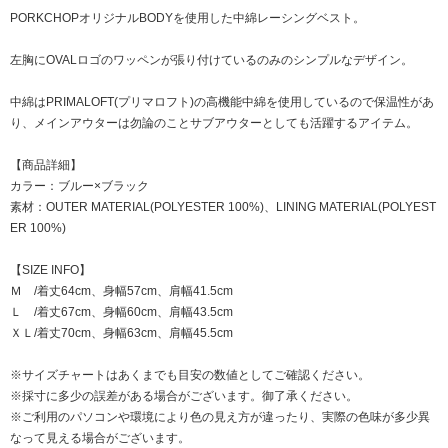
PORKCHOPオリジナルBODYを使用した中綿レーシングベスト。
左胸にOVALロゴのワッペンが張り付けているのみのシンプルなデザイン。
中綿はPRIMALOFT(プリマロフト)の高機能中綿を使用しているので保温性があ
り、メインアウターは勿論のことサブアウターとしても活躍するアイテム。
【商品詳細】
カラー：ブルー×ブラック
素材：OUTER MATERIAL(POLYESTER 100%)、LINING MATERIAL(POLYEST
ER 100%)
【SIZE INFO】
Ｍ /着丈64cm、身幅57cm、肩幅41.5cm
Ｌ /着丈67cm、身幅60cm、肩幅43.5cm
ＸＬ/着丈70cm、身幅63cm、肩幅45.5cm
※サイズチャートはあくまでも目安の数値としてご確認ください。
※採寸に多少の誤差がある場合がございます。御了承ください。
※ご利用のパソコンや環境により色の見え方が違ったり、実際の色味が多少異
なって見える場合がございます。