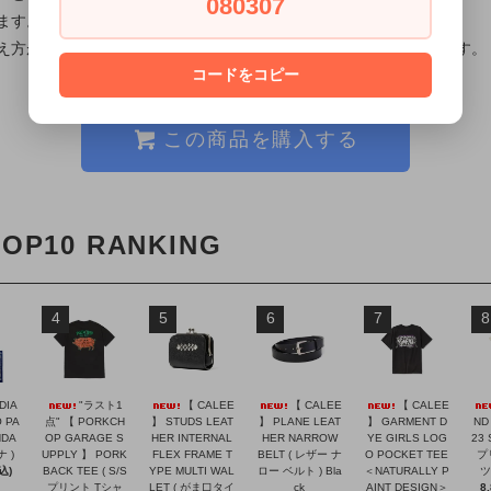
080307
ます。御了承ください。
え方が違ったり、実際の色味が多少異なって見える場合がございます。
コードをコピー
この商品を購入する
TOP10 RANKING
4
5
6
7
8
DIA
"ラスト1
【 CALEE
【 CALEE
【 CALEE
 PA
点" 【 PORKCH
】 STUDS LEAT
】 PLANE LEAT
】 GARMENT D
ND
NDA
OP GARAGE S
HER INTERNAL
HER NARROW
YE GIRLS LOG
23 
ナ )
UPPLY 】 PORK
FLEX FRAME T
BELT ( レザー ナ
O POCKET TEE
プ
込)
BACK TEE ( S/S
YPE MULTI WAL
ロー ベルト ) Bla
＜NATURALLY P
ツ 
プリント Tシャ
LET ( がま口タイ
ck
AINT DESIGN＞
8