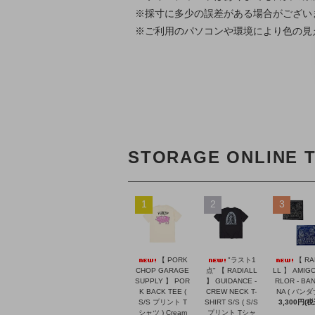
※採寸に多少の誤差がある場合がござい
※ご利用のパソコンや環境により色の見
STORAGE ONLINE 
1
2
3
【 PORK
"ラスト1
【 RA
CHOP GARAGE
点" 【 RADIALL
LL 】 AMIGO
SUPPLY 】 POR
】 GUIDANCE -
RLOR - BA
K BACK TEE (
CREW NECK T-
NA ( バンダ
S/S プリント T
SHIRT S/S ( S/S
3,300円(税
シャツ ) Cream
プリント Tシャ