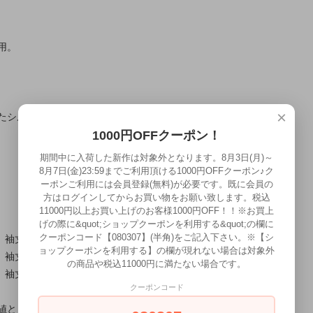
用。
×
たシルエット。
1000円OFFクーポン！
期間中に入荷した新作は対象外となります。8月3日(月)～
8月7日(金)23:59までご利用頂ける1000円OFFクーポン♪ク
ーポンご利用には会員登録(無料)が必要です。既に会員の
方はログインしてからお買い物をお願い致します。税込
11000円以上お買い上げのお客様1000円OFF！！※お買上
げの際に&quot;ショップクーポンを利用する&quot;の欄に
クーポンコード【080307】(半角)をご記入下さい。※【シ
、袖丈62cm
ョップクーポンを利用する】の欄が現れない場合は対象外
、袖丈63cm
の商品や税込11000円に満たない場合です。
、袖丈64cm
クーポンコード
値としてご確認ください。