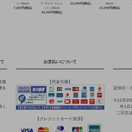
ツ ) Black
プ マルチ ウォレ
22,000円(税込)
Black
7,260円(税込)
ット ) Black
13,200円(税込)
36,300円(税込)
て
お支払いについて
往復
【代金引換】
費を
定休日：
※12月2
頂く
年1月
ご注文は
【クレジットカード決済】