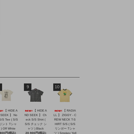
9
10
【 HIDE A
【 HIDE A
【 RADIA
 SEEK 】 No
ND SEEK 】 Ch
LL 】 ZIGGY - C
S/S Tee ( S/S
eck S/S Shirt (
REW NECK T-S
リント Tシャ
S/S チェック シ
HIRT S/S ( S/S
) Off White
ャツ ) Black
リンガー Tシャ
,800円(税込)
20,900円(税込)
ツ ) Smokey Yell