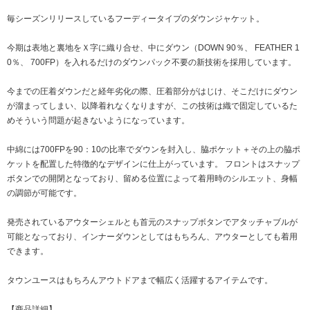
毎シーズンリリースしているフーディータイプのダウンジャケット。
今期は表地と裏地をＸ字に織り合せ、中にダウン（DOWN 90％、 FEATHER 1
0％、 700FP）を入れるだけのダウンパック不要の新技術を採用しています。
今までの圧着ダウンだと経年劣化の際、圧着部分がはじけ、そこだけにダウン
が溜まってしまい、以降着れなくなりますが、この技術は織で固定しているた
めそういう問題が起きないようになっています。
中綿には700FPを90：10の比率でダウンを封入し、脇ポケット＋その上の脇ポ
ケットを配置した特徴的なデザインに仕上がっています。 フロントはスナップ
ボタンでの開閉となっており、留める位置によって着用時のシルエット、身幅
の調節が可能です。
発売されているアウターシェルとも首元のスナップボタンでアタッチャブルが
可能となっており、インナーダウンとしてはもちろん、アウターとしても着用
できます。
タウンユースはもちろんアウトドアまで幅広く活躍するアイテムです。
【商品詳細】