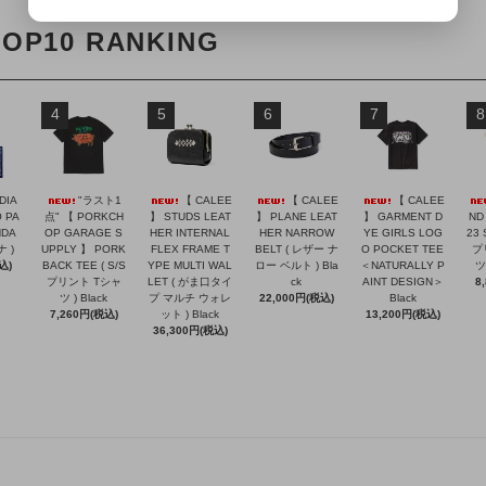
TOP10 RANKING
4
5
6
7
8
DIA
"ラスト1
【 CALEE
【 CALEE
【 CALEE
 PA
点" 【 PORKCH
】 STUDS LEAT
】 PLANE LEAT
】 GARMENT D
ND
NDA
OP GARAGE S
HER INTERNAL
HER NARROW
YE GIRLS LOG
23 
ナ )
UPPLY 】 PORK
FLEX FRAME T
BELT ( レザー ナ
O POCKET TEE
プ
込)
BACK TEE ( S/S
YPE MULTI WAL
ロー ベルト ) Bla
＜NATURALLY P
ツ 
プリント Tシャ
LET ( がま口タイ
ck
AINT DESIGN＞
8
ツ ) Black
プ マルチ ウォレ
22,000円(税込)
Black
7,260円(税込)
ット ) Black
13,200円(税込)
36,300円(税込)