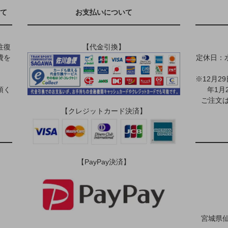
て
お支払いについて
往復
【代金引換】
費を
定休日：
※12月2
頂く
年1月
ご注文は
【クレジットカード決済】
【PayPay決済】
宮城県仙