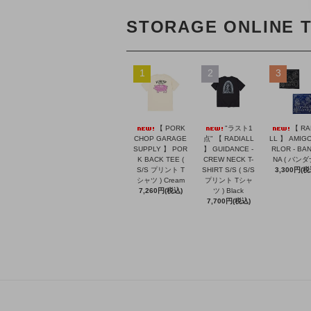
STORAGE ONLINE 
1
2
3
【 PORK
"ラスト1
【 RA
CHOP GARAGE
点" 【 RADIALL
LL 】 AMIGO
SUPPLY 】 POR
】 GUIDANCE -
RLOR - BA
K BACK TEE (
CREW NECK T-
NA ( バンダ
S/S プリント T
SHIRT S/S ( S/S
3,300円(税
シャツ ) Cream
プリント Tシャ
7,260円(税込)
ツ ) Black
7,700円(税込)