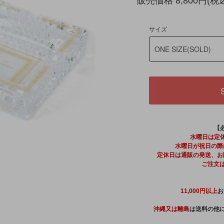
販売価格 8,800円(税
サイズ
【
水曜日は定
水曜日が祝日の際
定休日は通販の発送、お
ご注文
11,000円以上
お
沖縄又は離島
は送料の他に