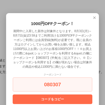
×
1000円OFFクーポン！
期間中に入荷した新作は対象外となります。8月3日(月)～
8月7日(金)23:59までご利用頂ける1000円OFFクーポン♪ク
ーポンご利用には会員登録(無料)が必要です。既に会員の
方はログインしてからお買い物をお願い致します。税込
11000円以上お買い上げのお客様1000円OFF！！※お買上
げの際に&quot;ショップクーポンを利用する&quot;の欄に
クーポンコード【080307】(半角)をご記入下さい。※【シ
値としてご確認ください。
ョップクーポンを利用する】の欄が現れない場合は対象外
ます。御了承ください。
の商品や税込11000円に満たない場合です。
え方が違ったり、実際の色味が多少異なって見える場合がございます。
クーポンコード
080307
この商品を購入する
コードをコピー