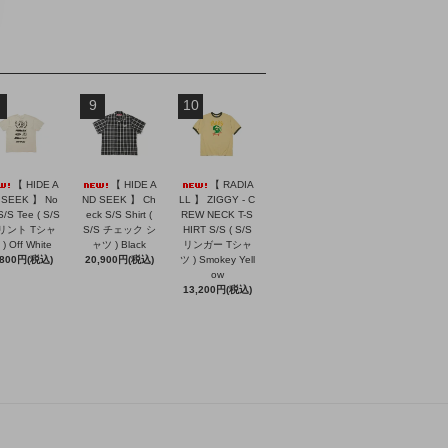
9
10
【 HIDE A
【 HIDE A
【 RADIA
 SEEK 】 No
ND SEEK 】 Ch
LL 】 ZIGGY - C
S/S Tee ( S/S
eck S/S Shirt (
REW NECK T-S
リント Tシャ
S/S チェック シ
HIRT S/S ( S/S
) Off White
ャツ ) Black
リンガー Tシャ
,800円(税込)
20,900円(税込)
ツ ) Smokey Yell
ow
13,200円(税込)