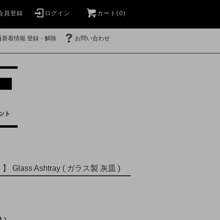
会員登録
ログイン
カート(0)
新着情報 登録・解除
お問い合わせ
 】 Glass Ashtray ( ガラス製 灰皿 )