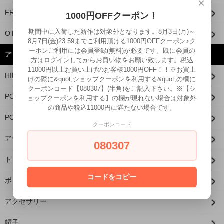
×
FRAGRANCE CAFE
1000円OFFクーポン！
期間中に入荷した新作は対象外となります。8月3日(月)～
OTHER BRANDS
8月7日(金)23:59までご利用頂ける1000円OFFクーポン♪ク
ーポンご利用には会員登録(無料)が必要です。既に会員の
アイテムから探す
方はログインしてからお買い物をお願い致します。税込
11000円以上お買い上げのお客様1000円OFF！！※お買上
HIDE AND SEEK × 西浦徹
げの際に&quot;ショップクーポンを利用する&quot;の欄に
クーポンコード【080307】(半角)をご記入下さい。※【シ
PORKCHOP×MASSES
ョップクーポンを利用する】の欄が現れない場合は対象外
の商品や税込11000円に満たない場合です。
PORKCHOP×AIRWALK
クーポンコード
アウター
080307
トップス
コードをコピー
ボトムス
アクセサリー
帽子