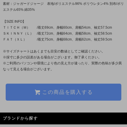
素材：ジャガードジャージ 表地/ポリエステル96% ポリウレタン4% 別布/ポリ
エステル65% 綿35%
【SIZE INFO】
ＴＩＴＣＨ（Ｍ） /着丈69cm、身幅60cm、肩幅54cm、袖丈57.5cm
ＳＫＩＮＮＹ（Ｌ） /着丈72cm、身幅64cm、肩幅58cm、袖丈58.5cm
ＦＡＴ（ＸＬ） /着丈75cm、身幅68cm、肩幅62cm、袖丈59.5cm
※サイズチャートはあくまでも目安の数値としてご確認ください。
※採寸に多少の誤差がある場合がございます。御了承ください。
※ご利用のパソコンや環境により色の見え方が違ったり、実際の色味が多少異
なって見える場合がございます。
この商品を購入する
ブランドから探す