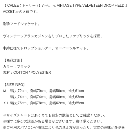
【 CALEE ( キャリー ) 】から、≪ VINTAGE TYPE VELVETEEN DROP FIELD J
ACKET ≫の入荷です。
別珍フードジャケット。
ヴィンテージアラスカジャンをリプロしたファブリックを採用。
中綿仕様でドロップショルダー、オーバーシルエット。
【商品詳細】
カラー：ブラック
素材：COTTON / POLYESTER
【SIZE INFO】
Ｍ /着丈72cm、身幅70cm、肩幅58cm、袖丈61cm
Ｌ /着丈74cm、身幅74cm、肩幅60cm、袖丈63cm
ＸＬ/着丈76cm、身幅78cm、肩幅62cm、袖丈65cm
※サイズチャートはあくまでも目安の数値としてご確認ください。
※採寸に多少の誤差がある場合がございます。御了承ください。
※ご利用のパソコンや環境により色の見え方が違ったり、実際の色味が多少異