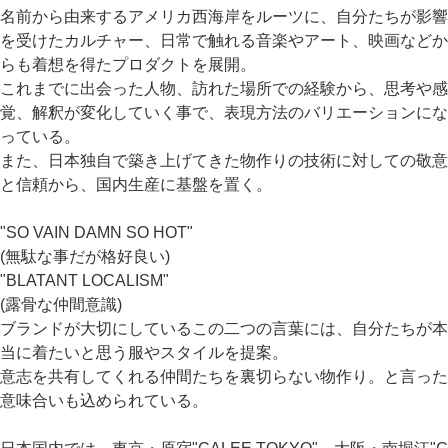
名前から由来するアメリカ西海岸をルーツに、自分たちが影響
を受けたカルチャー、日常で触れる音楽やアート、映画などか
らも着想を得たプロダクトを展開。
これまでに出会った人物、訪れた場所での経験から、思考や感
覚、解釈が変化していく事で、表現方法のバリエーションにな
っている。
また、日本独自で築き上げてきた物作りの技術に対しての敬意
と信頼から、国内生産に基盤を置く。
"SO VAIN DAMN SO HOT"
(無駄な事だが格好良い)
"BLATANT LOCALISM"
(露骨な仲間意識)
ブランドが大切にしているこの二つの言葉には、自分たちが本
当に着たいと思う服やスタイルを提案。
意志を共有してくれる仲間たちを裏切らない物作り。と言った
意味合いも込められている。