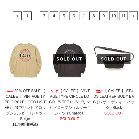
...
<
1
3
4
5
6
7
8
9
10
11
>
SOLD OUT
SOLD OUT
20% OFF SALE 【
【 CALEE 】 VINT
【 CALEE 】 STU
CALEE 】 VINTAGE TY
AGE TYPE CIRCLE LO
DS LEATHER BODY BA
PE CIRCLE LOGO L/S T
GO L/S TEE ( L/S プリン
G ( レザー ボディー バッ
EE ( L/S プリント ドロッ
ト ドロップショルダー T
グ ) Black
プショルダー Tシャツ )
シャツ ) Charcoal
SOLD OUT
Beige
SOLD OUT
11,440円(税込)