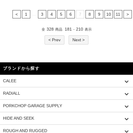
...
<
1
3
4
5
6
7
8
9
10
11
>
328
181
210
全
商品
-
表示
< Prev
Next >
ブランドから探す
CALEE
RADIALL
PORKCHOP GARAGE SUPPLY
HIDE AND SEEK
ROUGH AND RUGGED