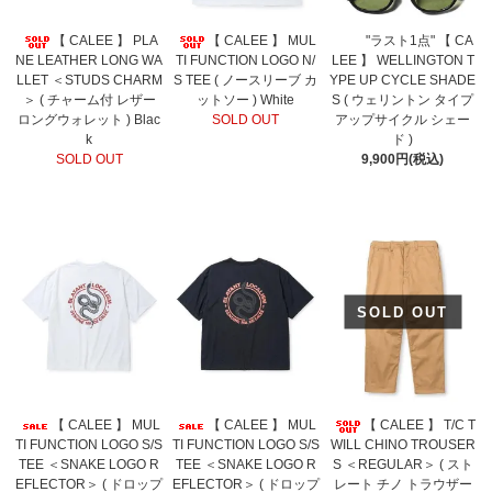
【 CALEE 】 PLA
【 CALEE 】 MUL
"ラスト1点" 【 CA
NE LEATHER LONG WA
TI FUNCTION LOGO N/
LEE 】 WELLINGTON T
LLET ＜STUDS CHARM
S TEE ( ノースリーブ カ
YPE UP CYCLE SHADE
＞ ( チャーム付 レザー
ットソー ) White
S ( ウェリントン タイプ
ロングウォレット ) Blac
SOLD OUT
アップサイクル シェー
k
ド )
SOLD OUT
9,900円(税込)
SOLD OUT
【 CALEE 】 MUL
【 CALEE 】 MUL
【 CALEE 】 T/C T
TI FUNCTION LOGO S/S
TI FUNCTION LOGO S/S
WILL CHINO TROUSER
TEE ＜SNAKE LOGO R
TEE ＜SNAKE LOGO R
S ＜REGULAR＞ ( スト
EFLECTOR＞ ( ドロップ
EFLECTOR＞ ( ドロップ
レート チノ トラウザー