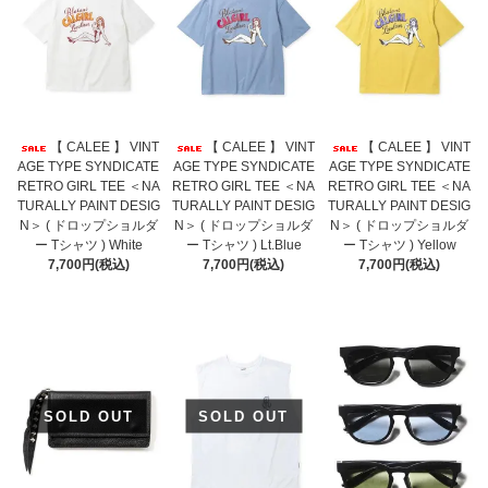
【 CALEE 】 VINT
【 CALEE 】 VINT
【 CALEE 】 VINT
AGE TYPE SYNDICATE
AGE TYPE SYNDICATE
AGE TYPE SYNDICATE
RETRO GIRL TEE ＜NA
RETRO GIRL TEE ＜NA
RETRO GIRL TEE ＜NA
TURALLY PAINT DESIG
TURALLY PAINT DESIG
TURALLY PAINT DESIG
N＞ ( ドロップショルダ
N＞ ( ドロップショルダ
N＞ ( ドロップショルダ
ー Tシャツ ) White
ー Tシャツ ) Lt.Blue
ー Tシャツ ) Yellow
7,700円(税込)
7,700円(税込)
7,700円(税込)
SOLD OUT
SOLD OUT